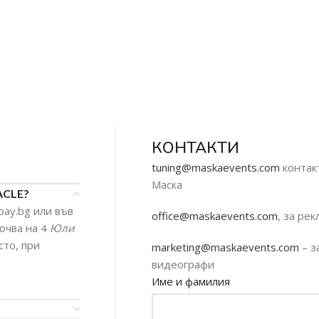
КОНТАКТИ
tuning@maskaevents.com
контакт
Маска
ACLE?
pay.bg или във
office@maskaevents.com
, за ре
ючва на 4
Юли
сто, при
marketing@maskaevents.com
– з
видеографи
Име и фамилия