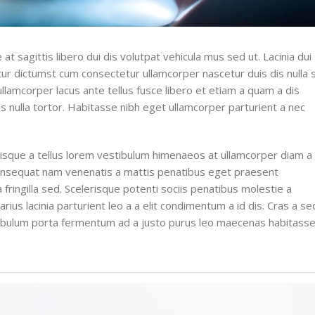
 at sagittis libero dui dis volutpat vehicula mus sed ut. Lacinia dui
ur dictumst cum consectetur ullamcorper nascetur duis dis nulla s
ullamcorper lacus ante tellus fusce libero et etiam a quam a dis
 nulla tortor. Habitasse nibh eget ullamcorper parturient a nec
erisque a tellus lorem vestibulum himenaeos at ullamcorper diam a
consequat nam venenatis a mattis penatibus eget praesent
 fringilla sed. Scelerisque potenti sociis penatibus molestie a
us lacinia parturient leo a a elit condimentum a id dis. Cras a se
stibulum porta fermentum ad a justo purus leo maecenas habitass