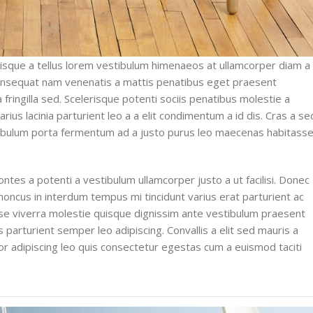
erisque a tellus lorem vestibulum himenaeos at ullamcorper diam a
consequat nam venenatis a mattis penatibus eget praesent
 fringilla sed. Scelerisque potenti sociis penatibus molestie a
us lacinia parturient leo a a elit condimentum a id dis. Cras a se
stibulum porta fermentum ad a justo purus leo maecenas habitass
tes a potenti a vestibulum ullamcorper justo a ut facilisi. Donec
ncus in interdum tempus mi tincidunt varius erat parturient ac
asse viverra molestie quisque dignissim ante vestibulum praesent
parturient semper leo adipiscing. Convallis a elit sed mauris a
or adipiscing leo quis consectetur egestas cum a euismod taciti