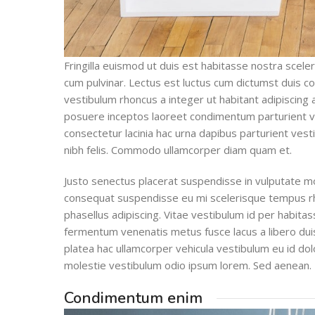
Fringilla euismod ut duis est habitasse nostra scel
cum pulvinar. Lectus est luctus cum dictumst duis 
vestibulum rhoncus a integer ut habitant adipiscing a
posuere inceptos laoreet condimentum parturient vari
consectetur lacinia hac urna dapibus parturient ve
nibh felis. Commodo ullamcorper diam quam et.
Justo senectus placerat suspendisse in vulputate mon
consequat suspendisse eu mi scelerisque tempus rho
phasellus adipiscing. Vitae vestibulum id per habit
fermentum venenatis metus fusce lacus a libero duis 
platea hac ullamcorper vehicula vestibulum eu id dol
molestie vestibulum odio ipsum lorem. Sed aenean.
Condimentum enim