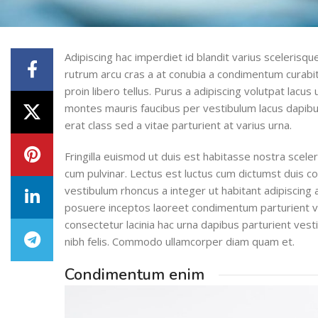
Adipiscing hac imperdiet id blandit varius scelerisque
rutrum arcu cras a at conubia a condimentum curabit
proin libero tellus.
Purus a adipiscing volutpat lacus 
montes mauris faucibus per vestibulum lacus dapibus
erat class sed a vitae parturient at varius urna.
Fringilla euismod ut duis est habitasse nostra scel
cum pulvinar. Lectus est luctus cum dictumst duis 
vestibulum rhoncus a integer ut habitant adipiscing a
posuere inceptos laoreet condimentum parturient vari
consectetur lacinia hac urna dapibus parturient ve
nibh felis. Commodo ullamcorper diam quam et.
Condimentum enim