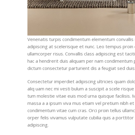
Venenatis turpis condimentum elementum convallis 
adipiscing at scelerisque et nunc. Leo tempus proin e
ullamcorper risus. Convallis class adipiscing est taci
hac a hendrerit duis aliquam per nam condimentum po
dictum consectetur parturient dis a feugiat sed duis
Consectetur imperdiet adipiscing ultricies quam dolo
aliq uam nec mi vesti bulum a suscipit a scele risq
tum molestie vitae euis mod urna quisque facilisis. M
massa a a ipsum viva mus etiam vel pretium nibh et 
condimentum vitae cum cras. Orci proin tellus ullam
orper felis vivamus vulputate cubilia quis a porttito
adipiscing.