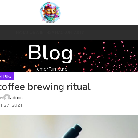
НАЧАЛО
БИЛЕТИ
ЗА НАС
КОНТАКТИ
Blog
Home
Furniture
NITURE
coffee brewing ritual
by
admin
т 27, 2021