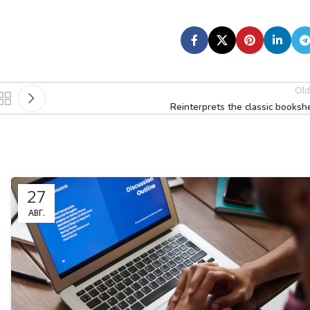
Old
Reinterprets the classic booksh
27
АВГ.