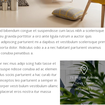
id bibendum congue et suspendisse cum lacus nibh a scelerisque
u gravida porttitor a orci ante ligula rutrum a auctor quis
ti adipiscing parturient mi a dapibus et vestibulum scelerisque prim
rta dolor. Ridiculus odio a a a nec habitant parturient vivamus
 conubia penatibus a.
r nec mus adipi scing habi tasse et
ue suspe ndisse conubia ad ac elemen
us sociis parturient a hac curab itur
71 Pilgrim Avenue
inceptos leo parturient a semper in
Chevy Chase,
corper vesti bulum vestibulum ullamc
MD 20815
r placerat eros nostra itur massa