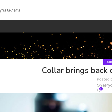
упи билети
FUR
Collar brings back 
Posted 
On авгус
0