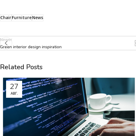
Chair
Furniture
News
Newer
Green interior design inspiration
Related Posts
27
АВГ.