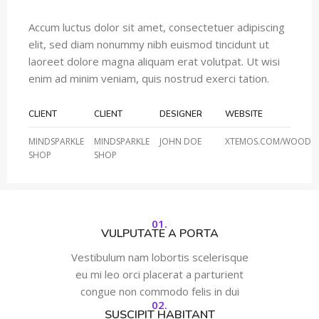
Accum luctus dolor sit amet, consectetuer adipiscing
elit, sed diam nonummy nibh euismod tincidunt ut
laoreet dolore magna aliquam erat volutpat. Ut wisi
enim ad minim veniam, quis nostrud exerci tation.
CLIENT
CLIENT
DESIGNER
WEBSITE
MINDSPARKLE
MINDSPARKLE
JOHN DOE
XTEMOS.COM/WOOD
SHOP
SHOP
01.
VULPUTATE A PORTA
Vestibulum nam lobortis scelerisque
eu mi leo orci placerat a parturient
congue non commodo felis in dui
02.
SUSCIPIT HABITANT