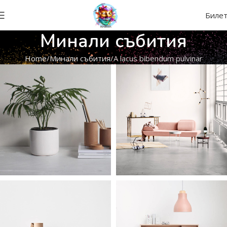
Биле
Минали събития
Home
Минали събития
A lacus bibendum pulvinar