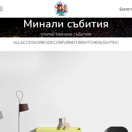
Биле
Минали събития
Home
Минали събития
ALL
ACCESSORIES
DECOR
FURNITURE
KITCHEN
LIGHTING