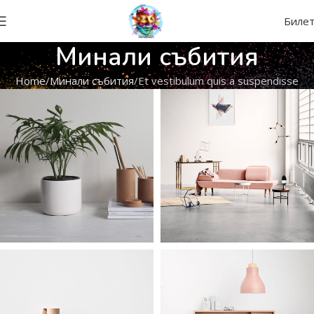
Биле
Минали събития
Home
Минали събития
Et vestibulum quis a suspendisse