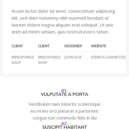
Accum luctus dolor sit amet, consectetuer adipiscing
elit, sed diam nonummy nibh euismod tincidunt ut
laoreet dolore magna aliquam erat volutpat. Ut wisi
enim ad minim veniam, quis nostrud exerci tation.
CLIENT
CLIENT
DESIGNER
WEBSITE
MINDSPARKLE
MINDSPARKLE
JOHN DOE
XTEMOS.COM/WOOD
SHOP
SHOP
01.
VULPUTATE A PORTA
Vestibulum nam lobortis scelerisque
eu mi leo orci placerat a parturient
congue non commodo felis in dui
02.
SUSCIPIT HABITANT