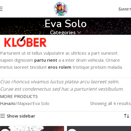
Биле
Eva Solo
Categories
Parturient ut id tellus vulputatre ac ultrlices a part ouriesnt
sapien dignissim
partu rient
a a inter drum vehicula. Ornare
metus laoreet tincidunt
eros rolem
tristique pretium malada.
Cras rhoncus vivamus luctus platea arcu laoreet selm.
Curae est condenectus sed hac a parturient vestibulum.
MORE PRODUCTS
Начало
Марки
Eva Solo
Showing all 4 results
Show sidebar