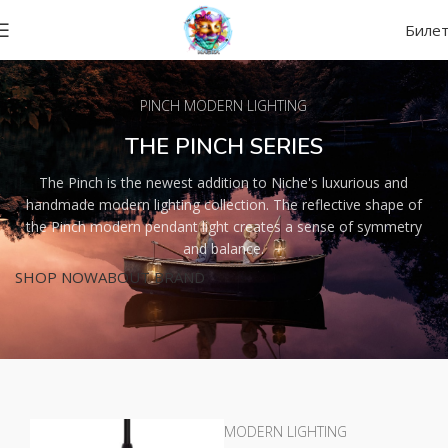
Биле
PINCH MODERN LIGHTING
THE PINCH SERIES
The Pinch is the newest addition to Niche's luxurious and
handmade modern lighting collection. The reflective shape of
the Pinch modern pendant light creates a sense of symmetry
and balance.
SHOP NOW
ABOUT BRAND
MODERN LIGHTING